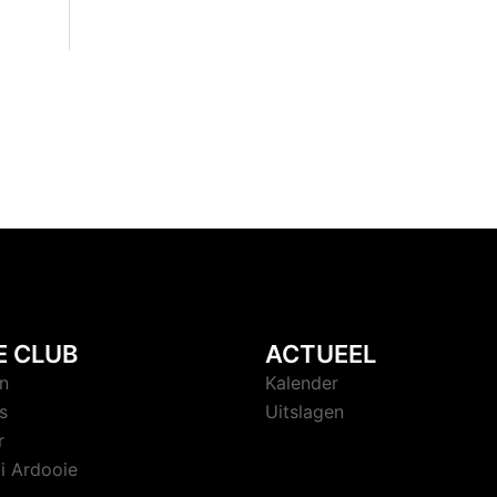
E CLUB
ACTUEEL
n
Kalender
s
Uitslagen
r
i Ardooie