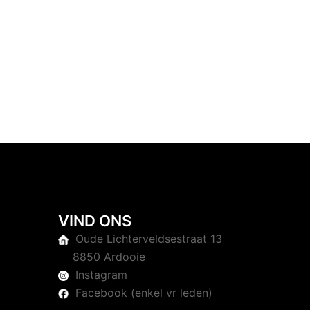
VIND ONS
Oude Lichterveldsestraat 13
8850 Ardooie
Instagram
Facebook (enkel vr leden)