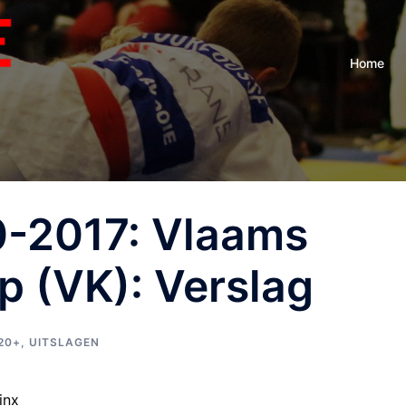
Home
0-2017: Vlaams
 (VK): Verslag
20+
,
UITSLAGEN
inx