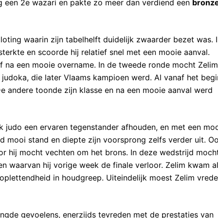
og een 2e wazari en pakte zo meer dan verdiend een
bronz
loting waarin zijn tabelhelft duidelijk zwaarder bezet was. 
terkte en scoorde hij relatief snel met een mooie aanval.
af na een mooie overname. In de tweede ronde mocht Zelim
judoka, die later Vlaams kampioen werd. Al vanaf het begi
 De andere toonde zijn klasse en na een mooie aanval werd
ijk judo een ervaren tegenstander afhouden, en met een mo
 mooi stand en diepte zijn voorsprong zelfs verder uit. O
or hij mocht vechten om het brons. In deze wedstrijd moch
n waarvan hij vorige week de finale verloor. Zelim kwam a
plettendheid in houdgreep. Uiteindelijk moest Zelim vrede
de gevoelens, enerzijds tevreden met de prestaties van