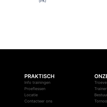
(PK)
PRAKTISCH
ONZ
Info trainingen
Troeve
Proeflessen
Trainer
Locatie
Bestuu
Contacteer ons
Tornoo