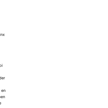
inx
oi
der
 en
pen
e