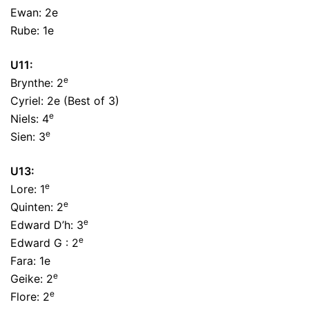
Ewan: 2e
Rube: 1e
U11:
e
Brynthe: 2
Cyriel: 2e (Best of 3)
e
Niels: 4
e
Sien: 3
U13:
e
Lore: 1
e
Quinten: 2
e
Edward D’h: 3
e
Edward G : 2
Fara: 1e
e
Geike: 2
e
Flore: 2