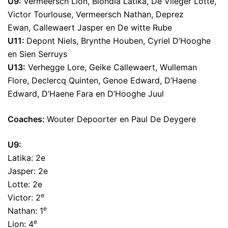
U9:
Vermeersch Lion, Blondia Latika, De Vlieger Lotte,
Victor Tourlouse, Vermeersch Nathan, Deprez
Ewan, Callewaert Jasper en De witte Rube
U11:
Depont Niels, Brynthe Houben, Cyriel D’Hooghe
en Sien Serruys
U13:
Verhegge Lore, Geike Callewaert, Wulleman
Flore, Declercq Quinten, Genoe Edward, D’Haene
Edward, D’Haene Fara en D’Hooghe Juul
Coaches:
Wouter Depoorter en Paul De Deygere
U9:
Latika: 2e
Jasper: 2e
Lotte: 2e
e
Victor: 2
e
Nathan: 1
e
Lion: 4