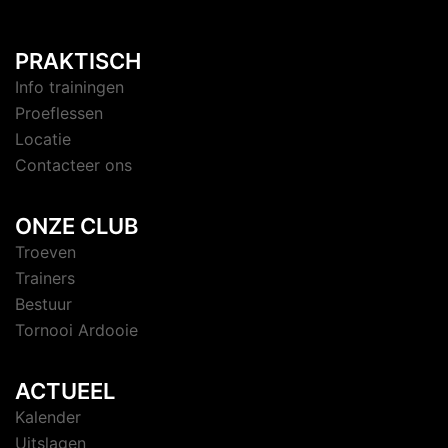
PRAKTISCH
Info trainingen
Proeflessen
Locatie
Contacteer ons
ONZE CLUB
Troeven
Trainers
Bestuur
Tornooi Ardooie
ACTUEEL
Kalender
Uitslagen