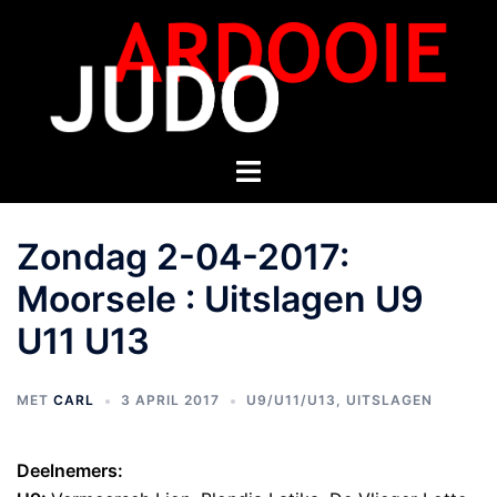
Zondag 2-04-2017:
Moorsele : Uitslagen U9
U11 U13
MET
CARL
3 APRIL 2017
U9/U11/U13
,
UITSLAGEN
Deelnemers: