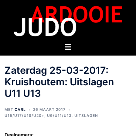
Zaterdag 25-03-2017:
Kruishoutem: Uitslagen
U11 U13
MET
CARL
26 MAART 2017
U15/U17/U18/U20+
,
U9/U11/U13
,
UITSLAGEN
Deelnemers: