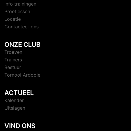
Info trainingen
Proeflessen
Locatie
Contacteer ons
ONZE CLUB
Troeven
Trainers
Bestuur
Tornooi Ardooie
ACTUEEL
Kalender
Uitslagen
VIND ONS