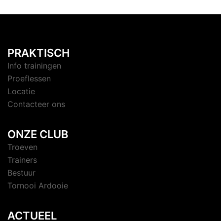
PRAKTISCH
Info trainingen
Proeflessen
Locatie
Contacteer ons
ONZE CLUB
Troeven
Trainers
Bestuur
Tornooi Ardooie
ACTUEEL