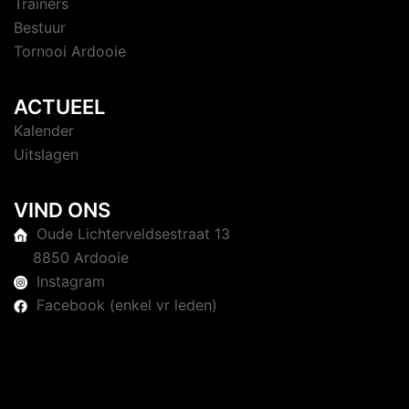
Trainers
Bestuur
Tornooi Ardooie
ACTUEEL
Kalender
Uitslagen
VIND ONS
Oude Lichterveldsestraat 13
8850 Ardooie
Instagram
Facebook (enkel vr leden)
© 2026 Judoclub Ardooie. Trots aangedreven door