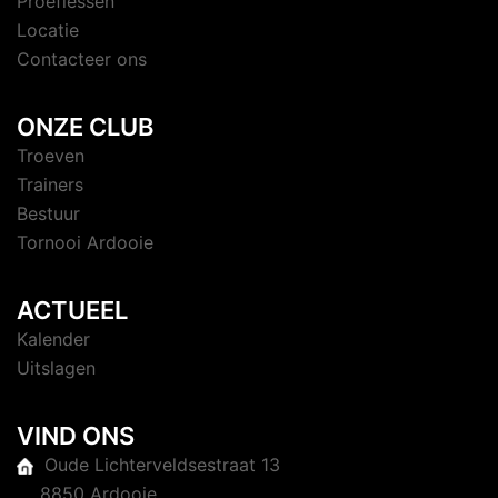
Proeflessen
Locatie
Contacteer ons
ONZE CLUB
Troeven
Trainers
Bestuur
Tornooi Ardooie
ACTUEEL
Kalender
Uitslagen
VIND ONS
Oude Lichterveldsestraat 13
8850 Ardooie