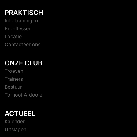
PRAKTISCH
Info trainingen
Proeflessen
Locatie
Contacteer ons
ONZE CLUB
Troeven
Trainers
Bestuur
Tornooi Ardooie
ACTUEEL
Kalender
Uitslagen