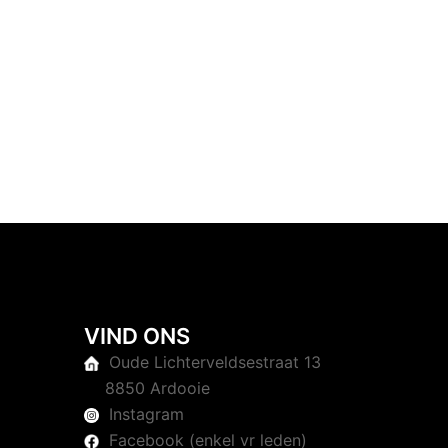
VIND ONS
Oude Lichterveldsestraat 13
8850 Ardooie
Instagram
Facebook (enkel vr leden)