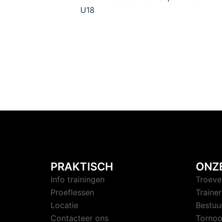
U18
PRAKTISCH
ONZ
Info trainingen
Troeve
Proeflessen
Trainer
Locatie
Bestuu
Contacteer ons
Tornoo