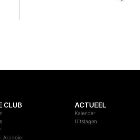
E CLUB
ACTUEEL
n
Kalender
s
Uitslagen
r
i Ardooie