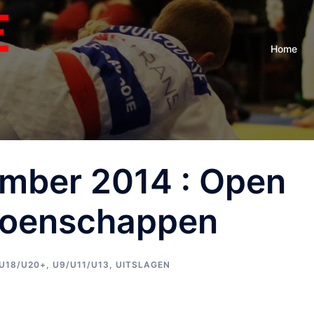
Home
mber 2014 : Open
ioenschappen
/U18/U20+
,
U9/U11/U13
,
UITSLAGEN