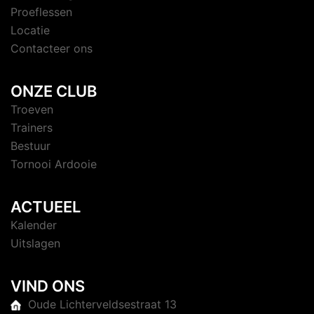
Proeflessen
Locatie
Contacteer ons
ONZE CLUB
Troeven
Trainers
Bestuur
Tornooi Ardooie
ACTUEEL
Kalender
Uitslagen
VIND ONS
Oude Lichterveldsestraat 13