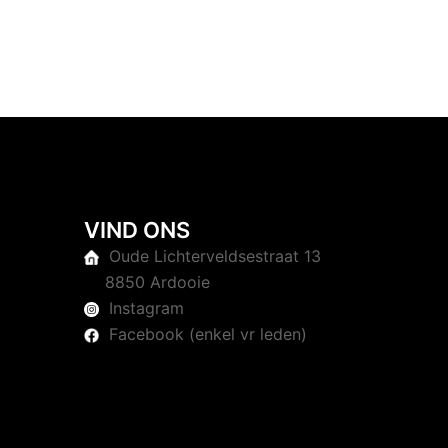
VIND ONS
Oude Lichterveldsestraat 13
8850 Ardooie
Instagram
Facebook (enkel vr leden)