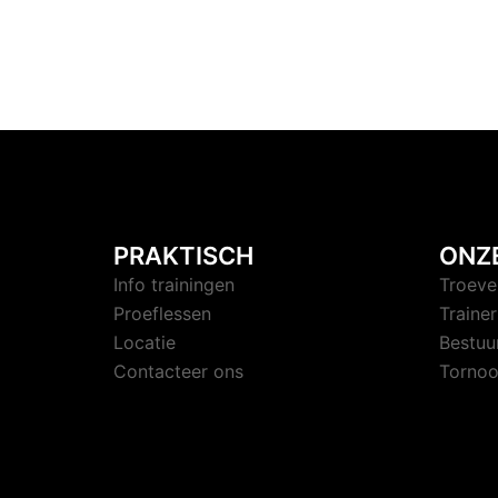
PRAKTISCH
ONZ
Info trainingen
Troeve
Proeflessen
Trainer
Locatie
Bestuu
Contacteer ons
Tornoo