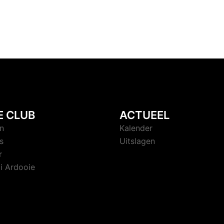
E CLUB
ACTUEEL
n
Kalender
s
Uitslagen
r
i Ardooie