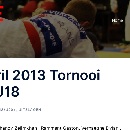
Home
il 2013 Tornooi
U18
18/U20+
,
UITSLAGEN
chanov Zelimkhan , Rammant Gaston, Verhaeghe Dylan ,