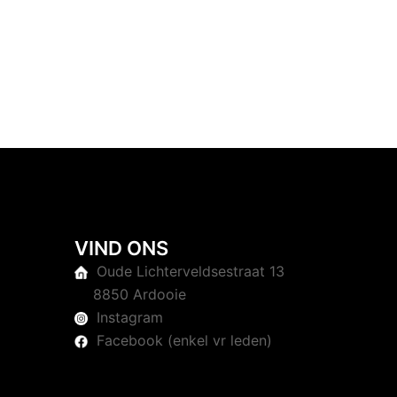
VIND ONS
Oude Lichterveldsestraat 13
8850 Ardooie
Instagram
Facebook (enkel vr leden)