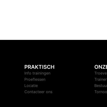
PRAKTISCH
ONZ
Info trainingen
Troeve
Proeflessen
Trainer
Locatie
Bestuu
Contacteer ons
Tornoo