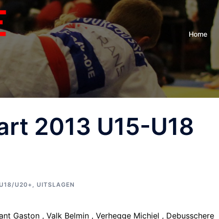
Home
art 2013 U15-U18
/U18/U20+
,
UITSLAGEN
nt Gaston , Valk Belmin , Verhegge Michiel , Debusschere