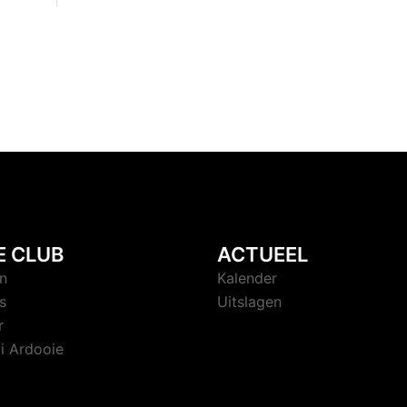
E CLUB
ACTUEEL
n
Kalender
s
Uitslagen
r
i Ardooie