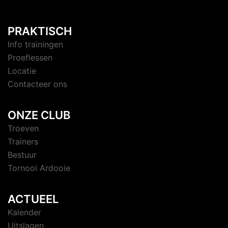
PRAKTISCH
Info trainingen
Proeflessen
Locatie
Contacteer ons
ONZE CLUB
Troeven
Trainers
Bestuur
Tornooi Ardooie
ACTUEEL
Kalender
Uitslagen