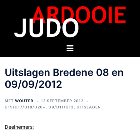
Uitslagen Bredene 08 en
09/09/2012
MET
WOUTER
12 SEPTEMBER 2012
U15/U17/U18/U20+
,
U9/U11/U13
,
UITSLAGEN
Deelnemers: