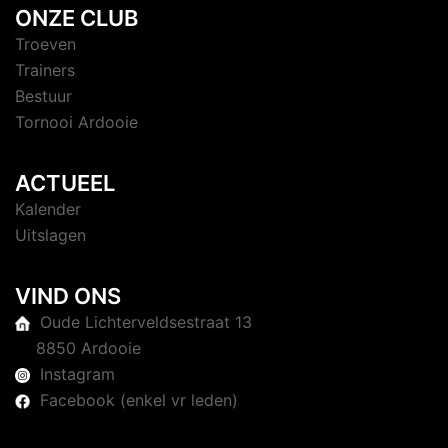
ONZE CLUB
Troeven
Trainers
Bestuur
Tornooi Ardooie
ACTUEEL
Kalender
Uitslagen
VIND ONS
Oude Lichterveldsestraat 13
8850 Ardooie
Instagram
Facebook (enkel vr leden)