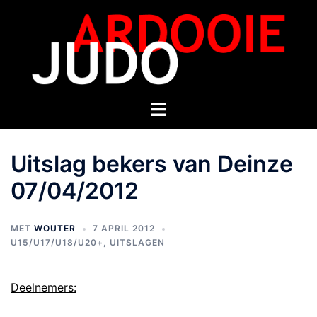
Uitslag bekers van Deinze
07/04/2012
MET
WOUTER
7 APRIL 2012
U15/U17/U18/U20+
,
UITSLAGEN
Deelnemers: