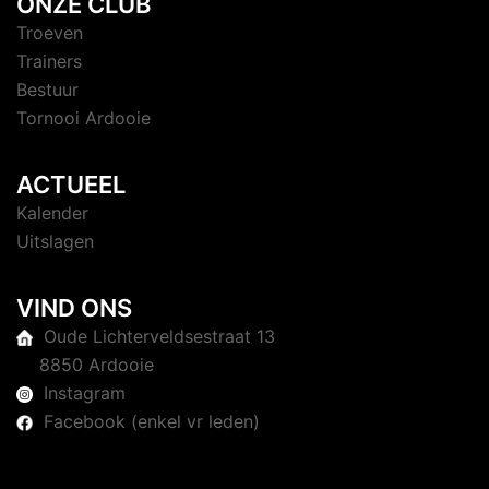
ONZE CLUB
Troeven
Trainers
Bestuur
Tornooi Ardooie
ACTUEEL
Kalender
Uitslagen
VIND ONS
Oude Lichterveldsestraat 13
8850 Ardooie
Instagram
Facebook (enkel vr leden)