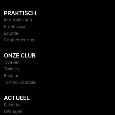
PRAKTISCH
Info trainingen
Proeflessen
Locatie
Contacteer ons
ONZE CLUB
Troeven
Trainers
Bestuur
Tornooi Ardooie
ACTUEEL
Kalender
Uitslagen