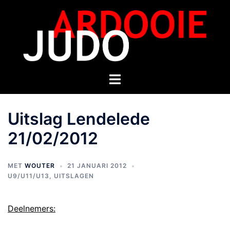
Uitslag Lendelede
21/02/2012
MET
WOUTER
21 JANUARI 2012
U9/U11/U13
,
UITSLAGEN
Deelnemers: