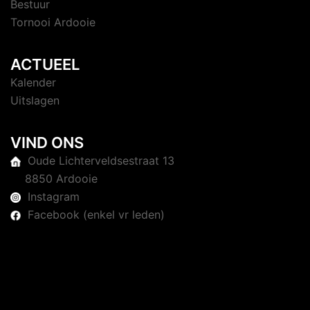
Bestuur
Tornooi Ardooie
ACTUEEL
Kalender
Uitslagen
VIND ONS
Oude Lichterveldsestraat 13
8850 Ardooie
Instagram
Facebook (enkel vr leden)
© 2026 Judoclub Ardooie. Trots aangedreven door
Sydney