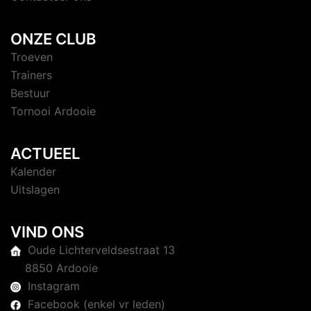
ONZE CLUB
Troeven
Trainers
Bestuur
Tornooi Ardooie
ACTUEEL
Kalender
Uitslagen
VIND ONS
Oude Lichterveldsestraat 13
8850 Ardooie
Instagram
Facebook (enkel vr leden)