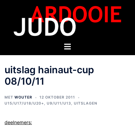
uitslag hainaut-cup
08/10/11
MET
WOUTER
12 OKTOBER 2011
U15/U17/U18/U20+
,
U9/U11/U13
,
UITSLAGEN
deelnemers: