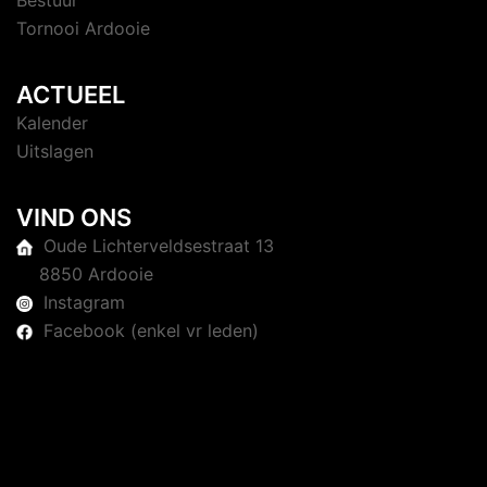
Bestuur
Tornooi Ardooie
ACTUEEL
Kalender
Uitslagen
VIND ONS
Oude Lichterveldsestraat 13
8850 Ardooie
Instagram
Facebook (enkel vr leden)
© 2026 Judoclub Ardooie. Trots aangedreven door
Sydney