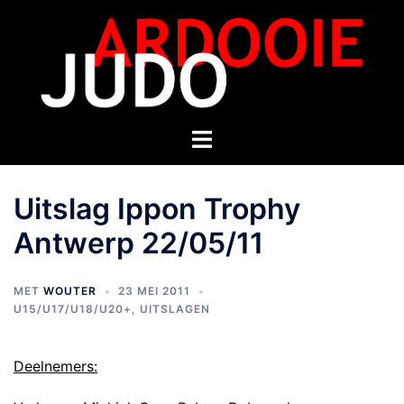
Uitslag Ippon Trophy
Antwerp 22/05/11
MET
WOUTER
23 MEI 2011
U15/U17/U18/U20+
,
UITSLAGEN
Deelnemers: