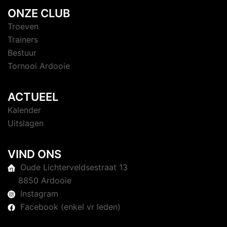
ONZE CLUB
Troeven
Trainers
Bestuur
Tornooi Ardooie
ACTUEEL
Kalender
Uitslagen
VIND ONS
Oude Lichterveldsestraat 13
8850 Ardooie
Instagram
Facebook (enkel vr leden)