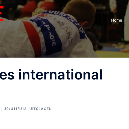
Home
es international
+
,
U9/U11/U13
,
UITSLAGEN