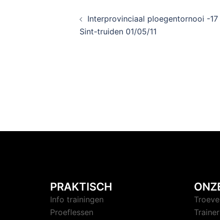
Interprovinciaal ploegentornooi -17
Sint-truiden 01/05/11
PRAKTISCH
ONZ
Info trainingen
Troeve
Proeflessen
Trainer