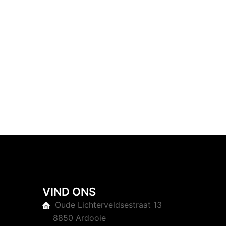
VIND ONS
Oude Lichterveldsestraat 13
8850 Ardooie