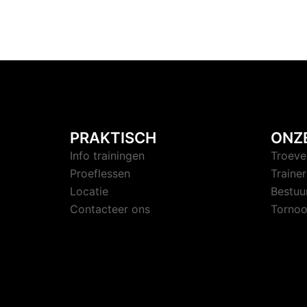
PRAKTISCH
ONZ
Info trainingen
Troeve
Proeflessen
Trainer
Locatie
Bestuu
Contacteer ons
Tornoo
© 2026 Judoclub Ardooie. Trots aangedrev