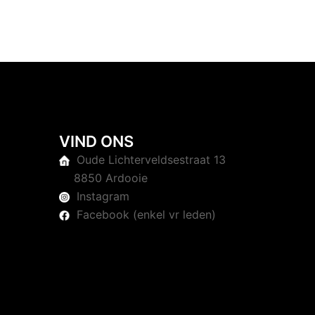
VIND ONS
Oude Lichterveldsestraat 13
8850 Ardooie
Instagram
Facebook (enkel vr leden)