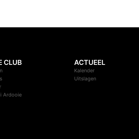
E CLUB
ACTUEEL
n
Kalender
s
Uitslagen
r
i Ardooie
en door
Sydney