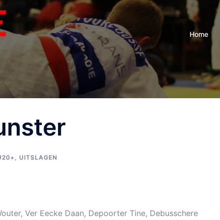
Home
unster
U20+
,
UITSLAGEN
outer, Ver Eecke Daan, Depoorter Tine, Debusschere