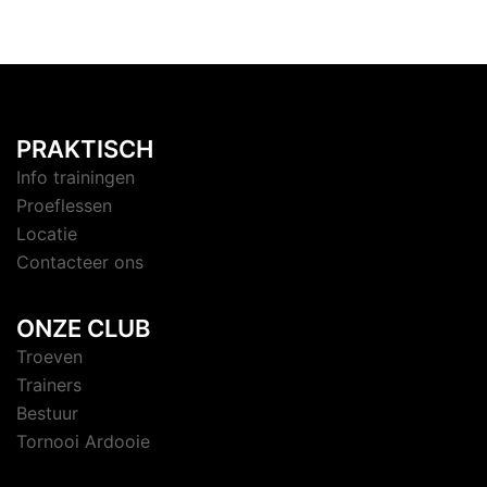
PRAKTISCH
Info trainingen
Proeflessen
Locatie
Contacteer ons
ONZE CLUB
Troeven
Trainers
Bestuur
Tornooi Ardooie