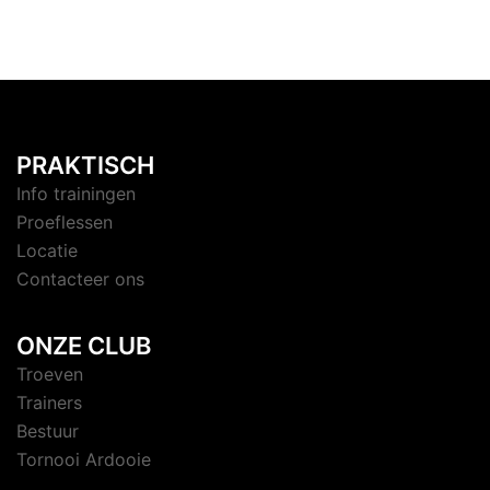
PRAKTISCH
Info trainingen
Proeflessen
Locatie
Contacteer ons
ONZE CLUB
Troeven
Trainers
Bestuur
Tornooi Ardooie