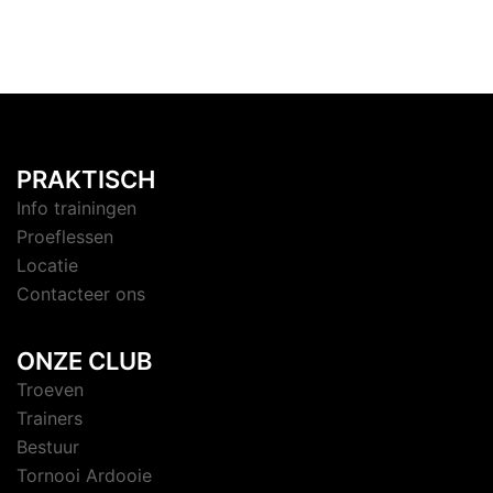
PRAKTISCH
Info trainingen
Proeflessen
Locatie
Contacteer ons
ONZE CLUB
Troeven
Trainers
Bestuur
Tornooi Ardooie