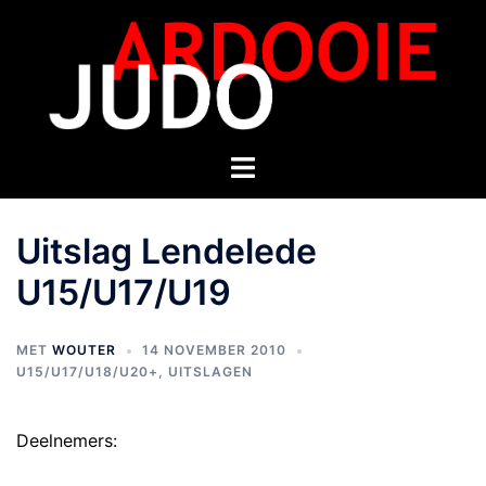
Uitslag Lendelede
U15/U17/U19
MET
WOUTER
14 NOVEMBER 2010
U15/U17/U18/U20+
,
UITSLAGEN
Deelnemers: