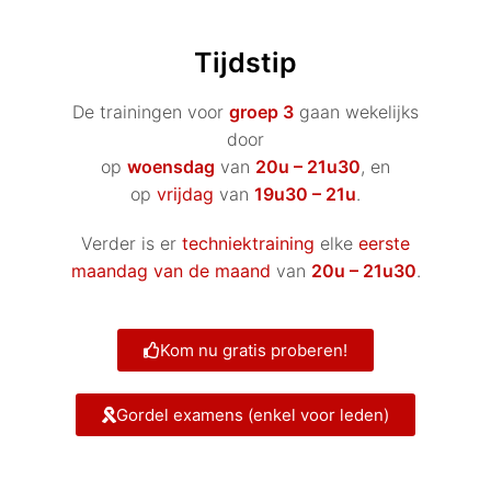
Tijdstip
De trainingen voor
groep 3
gaan wekelijks
door
op
woensdag
van
20u – 21u30
, en
op
vrijdag
van
19u30 – 21u
.
Verder is er
techniektraining
elke
eerste
maandag van de maand
van
20u – 21u30
.
Kom nu gratis proberen!
Gordel examens (enkel voor leden)