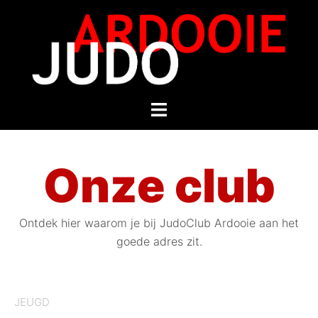
Onze club
Ontdek hier waarom je bij JudoClub Ardooie aan het
goede adres zit.
JEUGD