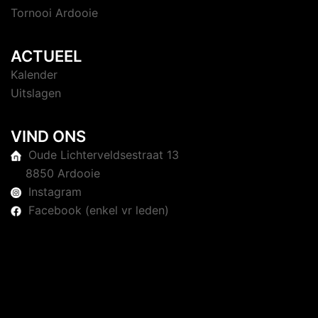
Tornooi Ardooie
ACTUEEL
Kalender
Uitslagen
VIND ONS
Oude Lichterveldsestraat 13
8850 Ardooie
Instagram
Facebook (enkel vr leden)
© 2026 Judoclub Ardooie. Trots aangedreven door
Sydney