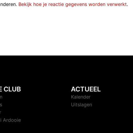
inderen.
Bekijk hoe je reactie gegevens worden verwerkt
.
E CLUB
ACTUEEL
n
Kalender
s
Uitslagen
r
i Ardooie