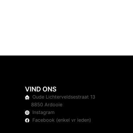
VIND ONS
Oude Lichterveldsestraat 13
8850 Ardooie
Instagram
Facebook (enkel vr leden)