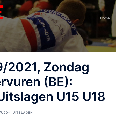
Home
9/2021, Zondag
rvuren (BE):
Uitslagen U15 U18
/U20+
,
UITSLAGEN