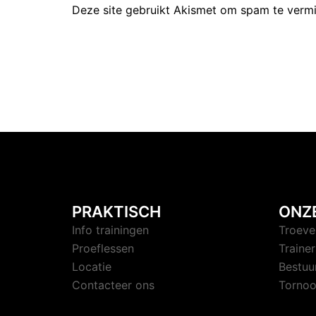
Deze site gebruikt Akismet om spam te verm
PRAKTISCH
ONZ
Info trainingen
Troeve
Proeflessen
Trainer
Locatie
Bestuu
Contacteer ons
Tornoo