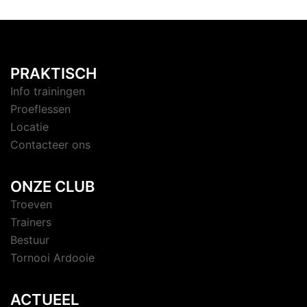
PRAKTISCH
Info trainingen
Proeflessen
Locatie
Contacteer ons
ONZE CLUB
Troeven
Trainers
Bestuur
Tornooi Ardooie
ACTUEEL