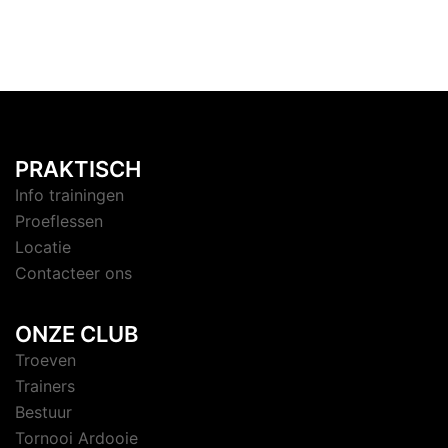
PRAKTISCH
Info trainingen
Proeflessen
Locatie
Contacteer ons
ONZE CLUB
Troeven
Trainers
Bestuur
Tornooi Ardooie