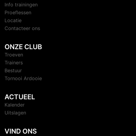
Info trainingen
Proeflessen
Locatie
Contacteer ons
ONZE CLUB
Troeven
Trainers
Bestuur
Tornooi Ardooie
ACTUEEL
Kalender
Uitslagen
VIND ONS