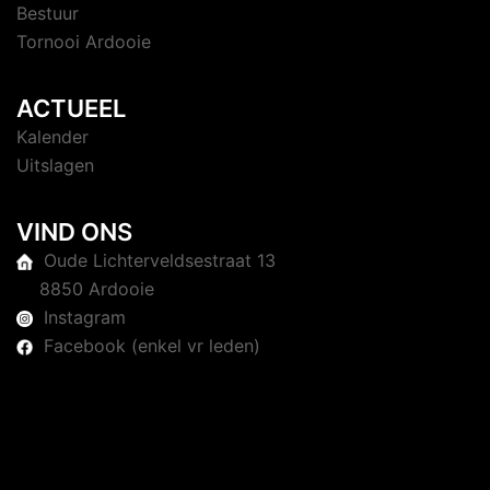
Bestuur
Tornooi Ardooie
ACTUEEL
Kalender
Uitslagen
VIND ONS
Oude Lichterveldsestraat 13
8850 Ardooie
Instagram
Facebook (enkel vr leden)
© 2026 Judoclub Ardooie. Trots aangedreven door